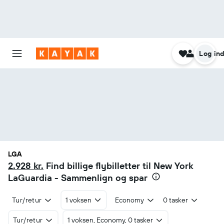
Log in
LGA
2.928 kr.
Find billige flybilletter til New York
LaGuardia - Sammenlign og spar
Tur/retur
1 voksen
Economy
0 tasker
Tur/retur
1 voksen, Economy, 0 tasker