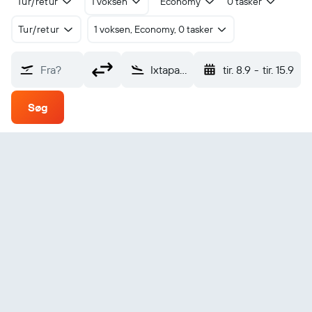
Tur/retur
1 voksen
Economy
0 tasker
Tur/retur
1 voksen, Economy, 0 tasker
Fra?
Ixtapa-Zihuatanejo Intl (ZIH)
tir. 8.9
-
tir. 15.9
Søg